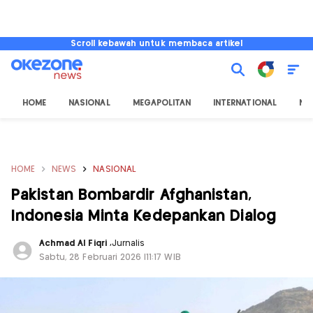
Scroll kebawah untuk membaca artikel
HOME
NASIONAL
MEGAPOLITAN
INTERNATIONAL
NU
HOME
NEWS
NASIONAL
Pakistan Bombardir Afghanistan,
Indonesia Minta Kedepankan Dialog
Achmad Al Fiqri
,
Jurnalis
Sabtu, 28 Februari 2026 |11:17 WIB