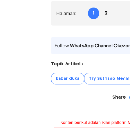
Halaman:
1
2
Follow
WhatsApp Channel Okezo
Topik Artikel :
kabar duka
Try Sutrisno Menin
Share