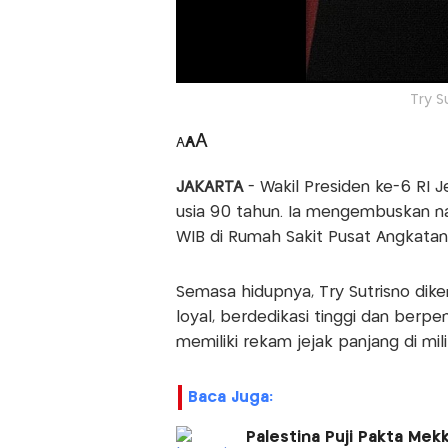
Try S
A
A
A
JAKARTA
- Wakil Presiden ke-6 RI J
usia 90 tahun. Ia mengembuskan na
WIB di Rumah Sakit Pusat Angkatan
Semasa hidupnya, Try Sutrisno dike
loyal, berdedikasi tinggi dan berpen
memiliki rekam jejak panjang di mil
Baca Juga:
Palestina Puji Pakta Me