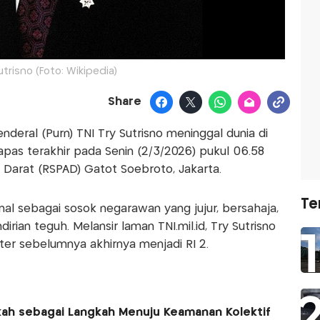
utrisno (Foto: Wikipedia)
Share
enderal (Purn) TNI Try Sutrisno meninggal dunia di
pas terakhir pada Senin (2/3/2026) pukul 06.58
 Darat (RSPAD) Gatot Soebroto, Jakarta.
Te
nal sebagai sosok negarawan yang jujur, bersahaja,
dirian teguh. Melansir laman TNI.mil.id, Try Sutrisno
iter sebelumnya akhirnya menjadi RI 2.
kkah sebagai Langkah Menuju Keamanan Kolektif