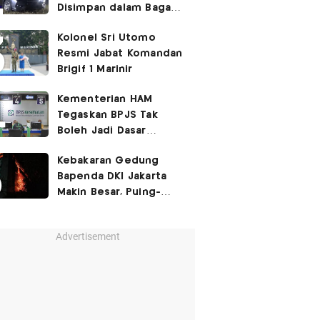
Disimpan dalam Bagasi
Honda Jazz
Kolonel Sri Utomo
Resmi Jabat Komandan
Brigif 1 Marinir
Kementerian HAM
Tegaskan BPJS Tak
Boleh Jadi Dasar
Perbedaan Kualitas
Kebakaran Gedung
Layanan Kesehatan
Bapenda DKI Jakarta
Makin Besar, Puing-
Puing Berjatuhan
Advertisement