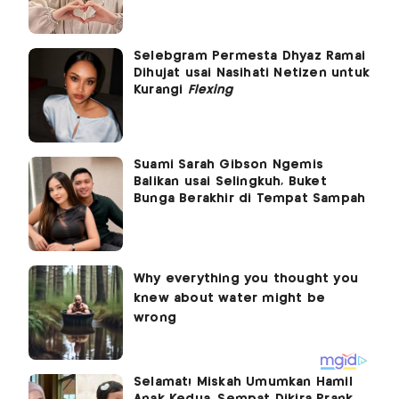
Selebgram Permesta Dhyaz Ramai
Dihujat usai Nasihati Netizen untuk
Kurangi
Flexing
Suami Sarah Gibson Ngemis
Balikan usai Selingkuh, Buket
Bunga Berakhir di Tempat Sampah
Selamat! Miskah Umumkan Hamil
Anak Kedua, Sempat Dikira Prank