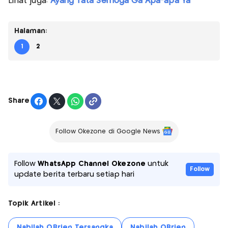
Lihat juga:
Ayang Tata Semoga Ga Apa-apa Ya
Halaman:
1
2
Share
Follow Okezone di Google News
Follow
WhatsApp Channel Okezone
untuk
Follow
update berita terbaru setiap hari
Topik Artikel :
Nabilah OBrien Tersangka
Nabilah OBrien