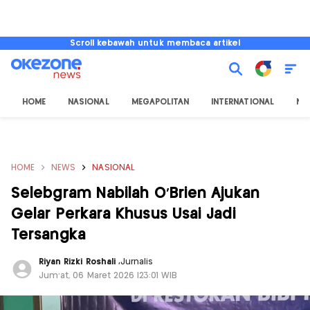
Scroll kebawah untuk membaca artikel
HOME
NASIONAL
MEGAPOLITAN
INTERNATIONAL
NU
HOME
NEWS
NASIONAL
Selebgram Nabilah O'Brien Ajukan
Gelar Perkara Khusus Usai Jadi
Tersangka
Riyan Rizki Roshali
,
Jurnalis
Jum'at, 06 Maret 2026 |23:01 WIB