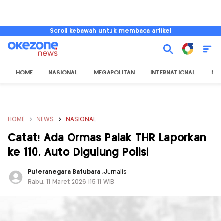
Scroll kebawah untuk membaca artikel
HOME
NASIONAL
MEGAPOLITAN
INTERNATIONAL
NU
HOME
NEWS
NASIONAL
Catat! Ada Ormas Palak THR Laporkan
ke 110, Auto Digulung Polisi
Puteranegara Batubara
,
Jurnalis
Rabu, 11 Maret 2026 |15:11 WIB