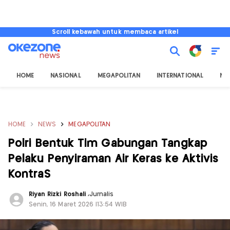
Scroll kebawah untuk membaca artikel
HOME
NASIONAL
MEGAPOLITAN
INTERNATIONAL
NU
HOME
NEWS
MEGAPOLITAN
Polri Bentuk Tim Gabungan Tangkap
Pelaku Penyiraman Air Keras ke Aktivis
KontraS
Riyan Rizki Roshali
,
Jurnalis
Senin, 16 Maret 2026 |13:54 WIB