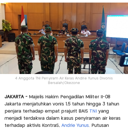
4 Anggota TNI Penyiram Air Keras Andrie Yunus Divonis
Bersalah/Okezone
JAKARTA -
Majelis Hakim Pengadilan Militer II-08
Jakarta menjatuhkan vonis 1,5 tahun hingga 3 tahun
penjara terhadap empat prajurit BAIS
TNI
yang
menjadi terdakwa dalam kasus penyiraman air keras
terhadap aktivis KontraS,
Andrie Yunus
. Putusan