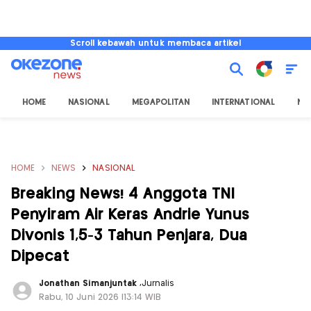
Scroll kebawah untuk membaca artikel
HOME
NASIONAL
MEGAPOLITAN
INTERNATIONAL
NU
HOME
NEWS
NASIONAL
Breaking News! 4 Anggota TNI
Penyiram Air Keras Andrie Yunus
Divonis 1,5-3 Tahun Penjara, Dua
Dipecat
Jonathan Simanjuntak
,
Jurnalis
Rabu, 10 Juni 2026 |13:14 WIB