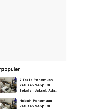
rpopuler
7 Fakta Penemuan
Ratusan Senpi di
Sekolah Jaksel, Ada
Dugaan Narkoba hingga
Heboh Penemuan
Ruang Bunker
Ratusan Senpi di