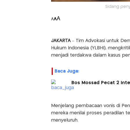
Sidang penyi
A
A
A
JAKARTA
– Tim Advokasi untuk Dem
Hukum Indonesia (YLBHI), mengkrit
menjadi terdakwa dalam kasus peny
Baca Juga:
Bos Mossad Pecat 2 Intel
Menjelang pembacaan vonis di Penga
mereka menilai proses peradilan
menyeluruh.