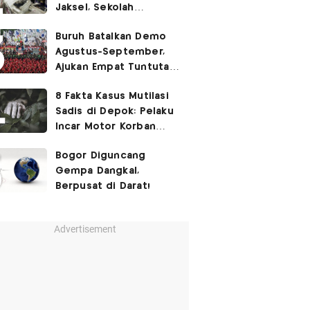
Jaksel, Sekolah
Tegaskan Tak Ada
Buruh Batalkan Demo
Kegiatan Eskul
Agustus-September,
Menembak
Ajukan Empat Tuntutan
ke Pemerintah
8 Fakta Kasus Mutilasi
Sadis di Depok: Pelaku
Incar Motor Korban
hingga Motif Terungkap
Bogor Diguncang
Gempa Dangkal,
Berpusat di Darat!
Advertisement