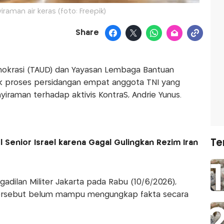
raman air keras (foto: Freepik)
Share
okrasi (TAUD) dan Yayasan Lembaga Bantuan
ik proses persidangan empat anggota TNI yang
iraman terhadap aktivis KontraS, Andrie Yunus.
Te
 Senior Israel karena Gagal Gulingkan Rezim Iran
dilan Militer Jakarta pada Rabu (10/6/2026),
 tersebut belum mampu mengungkap fakta secara