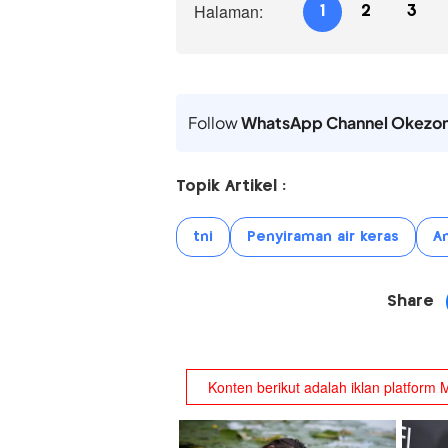
Halaman:
1
2
3
Follow
WhatsApp Channel Okezo
Topik Artikel :
tni
Penyiraman air keras
A
Share