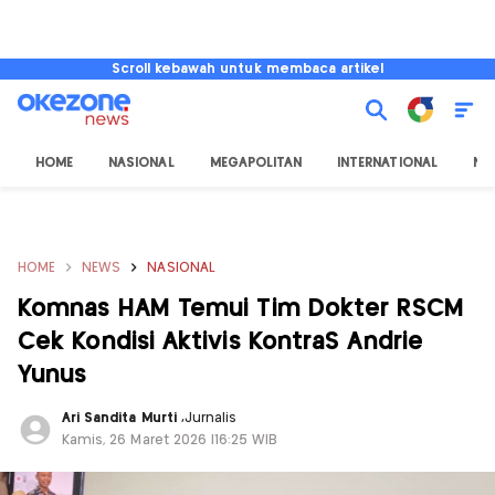
Scroll kebawah untuk membaca artikel
HOME
NASIONAL
MEGAPOLITAN
INTERNATIONAL
NU
HOME
NEWS
NASIONAL
Komnas HAM Temui Tim Dokter RSCM
Cek Kondisi Aktivis KontraS Andrie
Yunus
Ari Sandita Murti
,
Jurnalis
Kamis, 26 Maret 2026 |16:25 WIB