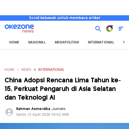
Scroll kebawah untuk membaca artikel
HOME
NASIONAL
MEGAPOLITAN
INTERNATIONAL
NU
HOME
NEWS
INTERNATIONAL
China Adopsi Rencana Lima Tahun ke-
15, Perkuat Pengaruh di Asia Selatan
dan Teknologi AI
Rahman Asmardika
,
Jurnalis
Senin, 13 April 2026 |12:03 WIB