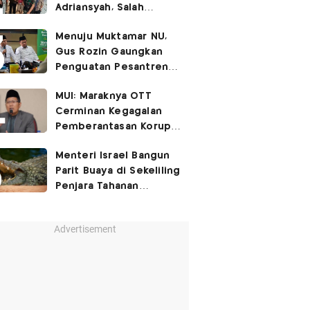
Adriansyah, Salah
Satunya Don Ritto
Menuju Muktamar NU,
Gus Rozin Gaungkan
Penguatan Pesantren
dan Ukhuwah Nahdliyah
MUI: Maraknya OTT
Cerminan Kegagalan
Pemberantasan Korupsi
Beri Efek Jera!
Menteri Israel Bangun
Parit Buaya di Sekeliling
Penjara Tahanan
Palestina
Advertisement