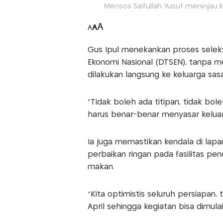
Mensos Saifullah Yusuf meninjau k
A
A
A
Gus Ipul menekankan proses seleksi
Ekonomi Nasional (DTSEN), tanpa 
dilakukan langsung ke keluarga sa
“Tidak boleh ada titipan, tidak bo
harus benar-benar menyasar kelua
Ia juga memastikan kendala di lap
perbaikan ringan pada fasilitas pen
makan.
“Kita optimistis seluruh persiapan,
April sehingga kegiatan bisa dimula