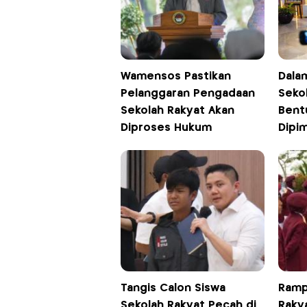
Wamensos Pastikan
Dala
Pelanggaran Pengadaan
Sekol
Sekolah Rakyat Akan
Bent
Diproses Hukum
Dipi
Tangis Calon Siswa
Rampu
Sekolah Rakyat Pecah di
Rakya