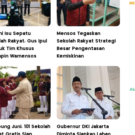
mi Isu Sepatu
Mensos Tegaskan
ah Rakyat, Gus Ipul
Sekolah Rakyat Strategi
uk Tim Khusus
Besar Pengentasan
mpin Wamensos
Kemiskinan
ng Juni, 101 Sekolah
Gubernur DKI Jakarta
t Gratis Siap
Diminta Siapkan Lahan