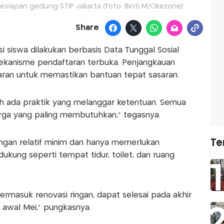
esiapan gedung STIP Jakarta (Foto: Binti M/Okezone)
Share
 siswa dilakukan berbasis Data Tunggal Sosial
mekanisme pendaftaran terbuka. Penjangkauan
saran untuk memastikan bantuan tepat sasaran.
leh ada praktik yang melanggar ketentuan. Semua
rga yang paling membutuhkan,” tegasnya.
Te
angan relatif minim dan hanya memerlukan
dukung seperti tempat tidur, toilet, dan ruang
 termasuk renovasi ringan, dapat selesai pada akhir
i awal Mei,” pungkasnya.