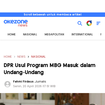
Scroll kebawah untuk membaca artikel
HOME
NASIONAL
MEGAPOLITAN
INTERNATIONAL
NU
HOME
NEWS
NASIONAL
DPR Usul Program MBG Masuk dalam
Undang-Undang
Fahmi Firdaus
,
Jurnalis
Senin, 20 April 2026 |17:51 WIB