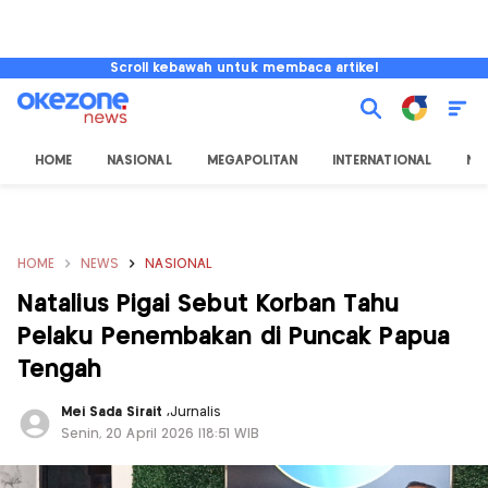
Scroll kebawah untuk membaca artikel
HOME
NASIONAL
MEGAPOLITAN
INTERNATIONAL
NU
HOME
NEWS
NASIONAL
Natalius Pigai Sebut Korban Tahu
Pelaku Penembakan di Puncak Papua
Tengah
Mei Sada Sirait
,
Jurnalis
Senin, 20 April 2026 |18:51 WIB