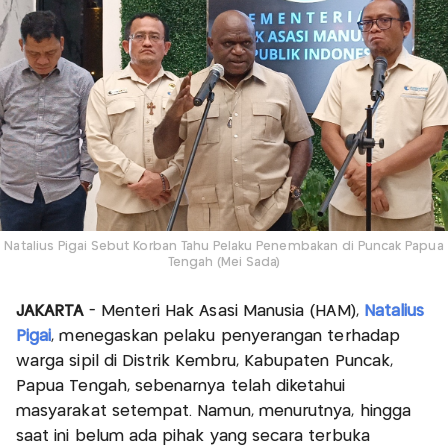
Natalius Pigai Sebut Korban Tahu Pelaku Penembakan di Puncak Papua
Tengah (Mei Sada)
JAKARTA
- Menteri Hak Asasi Manusia (HAM),
Natalius
Pigai
, menegaskan pelaku penyerangan terhadap
warga sipil di Distrik Kembru, Kabupaten Puncak,
Papua Tengah, sebenarnya telah diketahui
masyarakat setempat. Namun, menurutnya, hingga
saat ini belum ada pihak yang secara terbuka