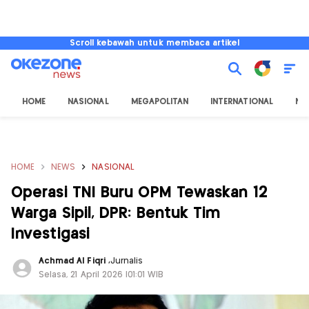
Scroll kebawah untuk membaca artikel
HOME
NASIONAL
MEGAPOLITAN
INTERNATIONAL
NU
HOME
NEWS
NASIONAL
Operasi TNI Buru OPM Tewaskan 12
Warga Sipil, DPR: Bentuk Tim
Investigasi
Achmad Al Fiqri
,
Jurnalis
Selasa, 21 April 2026 |01:01 WIB