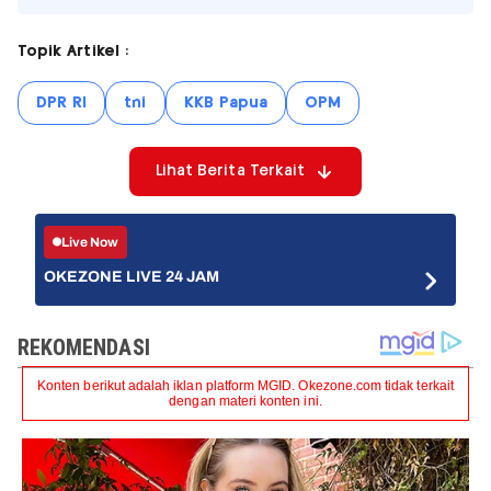
Topik Artikel :
DPR RI
tni
KKB Papua
OPM
Lihat Berita Terkait
Live Now
OKEZONE LIVE 24 JAM