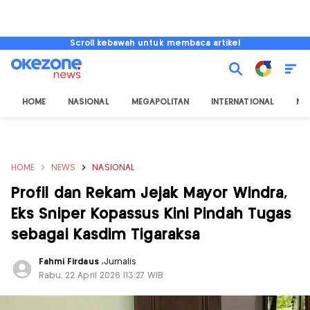
Scroll kebawah untuk membaca artikel
HOME
NASIONAL
MEGAPOLITAN
INTERNATIONAL
NU
HOME
NEWS
NASIONAL
Profil dan Rekam Jejak Mayor Windra,
Eks Sniper Kopassus Kini Pindah Tugas
sebagai Kasdim Tigaraksa
Fahmi Firdaus
,
Jurnalis
Rabu, 22 April 2026 |13:27 WIB