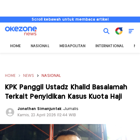
Scroll kebawah untuk membaca artikel
HOME
NASIONAL
MEGAPOLITAN
INTERNATIONAL
NU
HOME
NEWS
NASIONAL
KPK Panggil Ustadz Khalid Basalamah
Terkait Penyidikan Kasus Kuota Haji
Jonathan Simanjuntak
,
Jurnalis
Kamis, 23 April 2026 |12:44 WIB