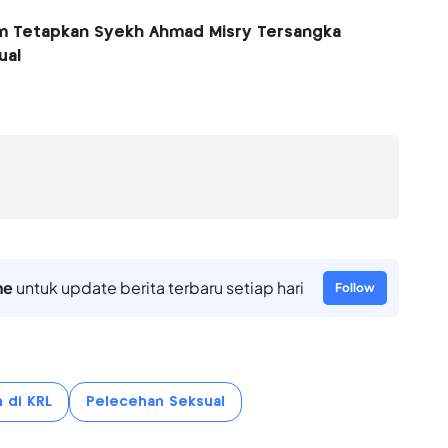
im Tetapkan Syekh Ahmad Misry Tersangka
ual
ne
untuk update berita terbaru setiap hari
Follow
 di KRL
Pelecehan Seksual