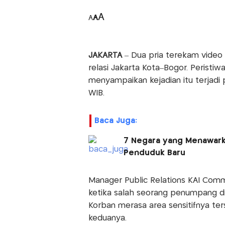
A
A
A
JAKARTA
– Dua pria terekam video
relasi Jakarta Kota–Bogor. Peristiw
menyampaikan kejadian itu terjadi 
WIB.
Baca Juga:
7 Negara yang Menawarka
Penduduk Baru
Manager Public Relations KAI Comm
ketika salah seorang penumpang d
Korban merasa area sensitifnya te
keduanya.