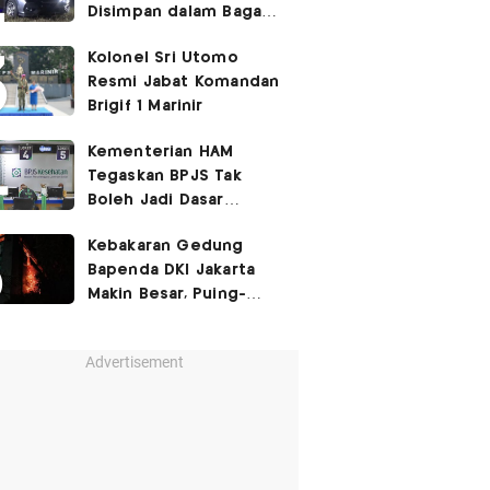
Disimpan dalam Bagasi
Honda Jazz
Kolonel Sri Utomo
Resmi Jabat Komandan
Brigif 1 Marinir
Kementerian HAM
Tegaskan BPJS Tak
Boleh Jadi Dasar
Perbedaan Kualitas
Kebakaran Gedung
Layanan Kesehatan
Bapenda DKI Jakarta
Makin Besar, Puing-
Puing Berjatuhan
Advertisement