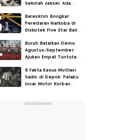
Sekolah Jaksel, Ada
Dugaan Narkoba hingga
Bareskrim Bongkar
Ruang Bunker
Peredaran Narkoba di
Diskotek Five Star Bali,
Ini Penampakannya!
Buruh Batalkan Demo
Agustus-September,
Ajukan Empat Tuntutan
ke Pemerintah
8 Fakta Kasus Mutilasi
Sadis di Depok: Pelaku
Incar Motor Korban
hingga Motif Terungkap
Advertisement