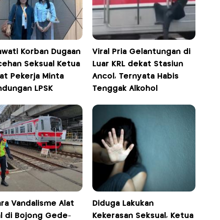
awati Korban Dugaan
Viral Pria Gelantungan di
cehan Seksual Ketua
Luar KRL dekat Stasiun
at Pekerja Minta
Ancol, Ternyata Habis
indungan LPSK
Tenggak Alkohol
ra Vandalisme Alat
Diduga Lakukan
al di Bojong Gede-
Kekerasan Seksual, Ketua