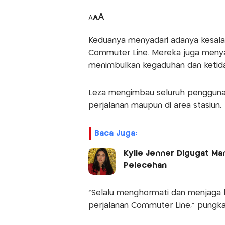
A
A
A
Keduanya menyadari adanya kesalah
Commuter Line. Mereka juga meny
menimbulkan kegaduhan dan ketida
Leza mengimbau seluruh pengguna
perjalanan maupun di area stasiun.
Baca Juga:
Kylie Jenner Digugat Ma
Pelecehan
“Selalu menghormati dan menjaga 
perjalanan Commuter Line,” pungka