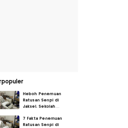
rpopuler
Heboh Penemuan
Ratusan Senpi di
Jaksel, Sekolah
Tegaskan Tak Ada
7 Fakta Penemuan
Kegiatan Eskul
Ratusan Senpi di
Menembak