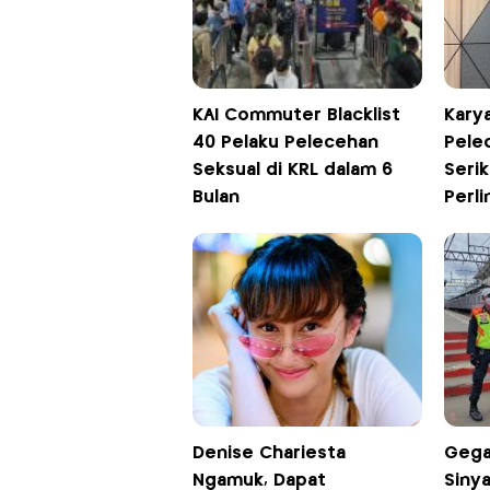
KAI Commuter Blacklist
Kary
40 Pelaku Pelecehan
Pele
Seksual di KRL dalam 6
Serik
Bulan
Perl
Denise Chariesta
Gega
Ngamuk, Dapat
Siny