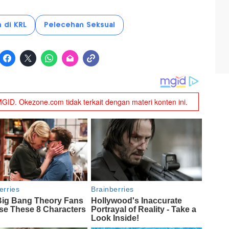
 di KRL
Pelecehan Seksual