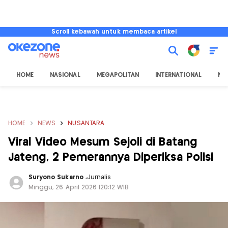
Scroll kebawah untuk membaca artikel
HOME
NASIONAL
MEGAPOLITAN
INTERNATIONAL
NU
HOME
NEWS
NUSANTARA
Viral Video Mesum Sejoli di Batang
Jateng, 2 Pemerannya Diperiksa Polisi
Suryono Sukarno
,
Jurnalis
Minggu, 26 April 2026 |20:12 WIB