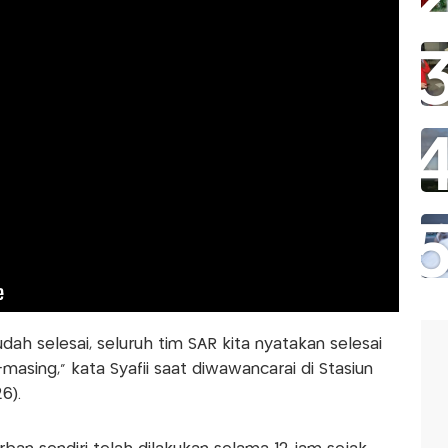
dah selesai, seluruh tim SAR kita nyatakan selesai
masing,” kata Syafii saat diwawancarai di Stasiun
6).