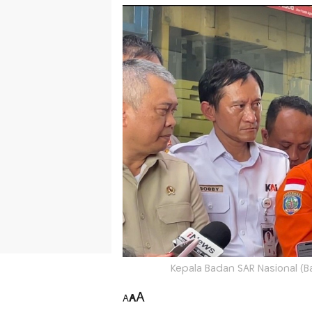
Kepala Badan SAR Nasional (
A
A
A