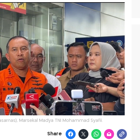
Basarnas), Marsekal Madya TNI Mohammad Syafii.
Share