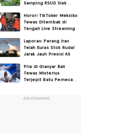
Samping RSUD Siak
Akibat Suntikan
Horor! TikToker Meksiko
Rocuronium
Tewas Ditembak di
Tengah Live Streaming
Laporan: Perang Iran
Telah Kuras Stok Rudal
Jarak Jauh Presisi AS
Pria di Gianyar Bali
Tewas Misterius
Terjepit Batu Pemecah
Ombak
Advertisement