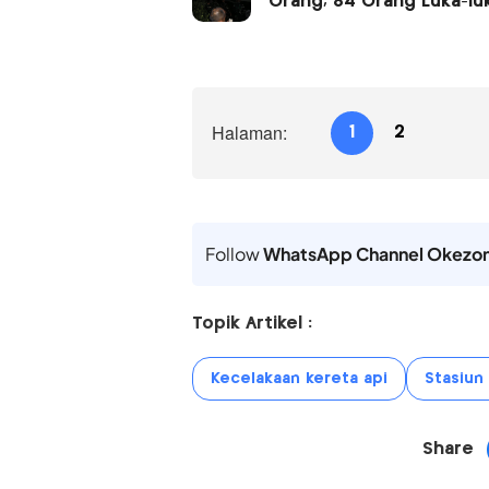
Orang, 84 Orang Luka-lu
Halaman:
1
2
Follow
WhatsApp Channel Okezo
Topik Artikel :
Kecelakaan kereta api
Stasiun
Share