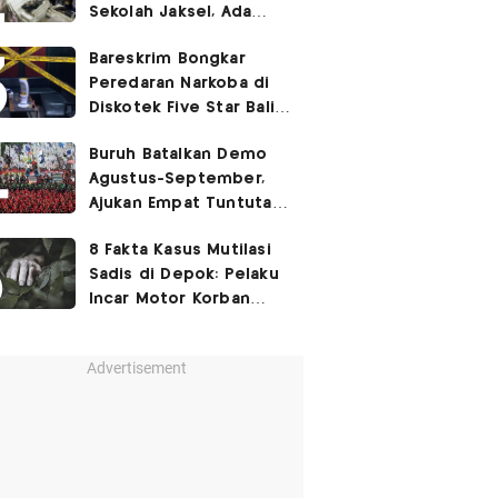
Sekolah Jaksel, Ada
Dugaan Narkoba hingga
Bareskrim Bongkar
Ruang Bunker
Peredaran Narkoba di
Diskotek Five Star Bali,
Ini Penampakannya!
Buruh Batalkan Demo
Agustus-September,
Ajukan Empat Tuntutan
ke Pemerintah
8 Fakta Kasus Mutilasi
Sadis di Depok: Pelaku
Incar Motor Korban
hingga Motif Terungkap
Advertisement