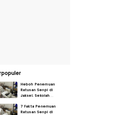
rpopuler
Heboh Penemuan
Ratusan Senpi di
Jaksel, Sekolah
Tegaskan Tak Ada
7 Fakta Penemuan
Kegiatan Eskul
Ratusan Senpi di
Menembak