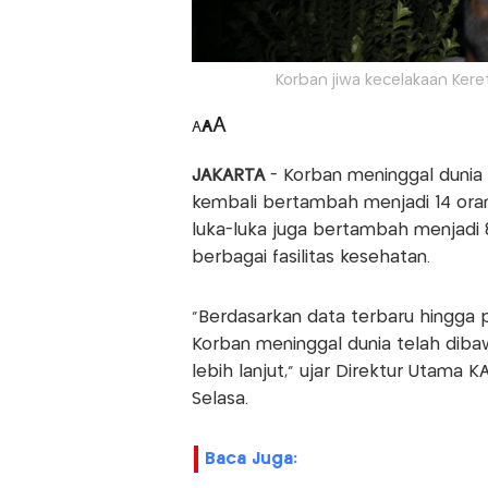
Korban jiwa kecelakaan Ker
A
A
A
JAKARTA
- Korban meninggal dunia 
kembali bertambah menjadi 14 oran
luka-luka juga bertambah menjadi 
berbagai fasilitas kesehatan.
"Berdasarkan data terbaru hingga p
Korban meninggal dunia telah dibawa
lebih lanjut," ujar Direktur Utama 
Selasa.
Baca Juga: