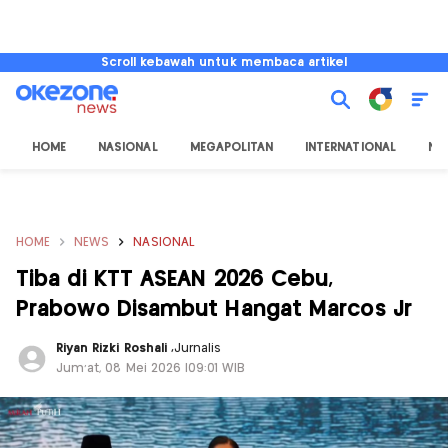
Scroll kebawah untuk membaca artikel
HOME
NASIONAL
MEGAPOLITAN
INTERNATIONAL
NU
HOME
NEWS
NASIONAL
Tiba di KTT ASEAN 2026 Cebu,
Prabowo Disambut Hangat Marcos Jr
Riyan Rizki Roshali
,
Jurnalis
Jum'at, 08 Mei 2026 |09:01 WIB