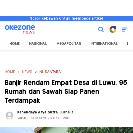
Scroll kebawah untuk membaca artikel
HOME
NASIONAL
MEGAPOLITAN
INTERNATIONAL
NU
HOME
NEWS
NUSANTARA
Banjir Rendam Empat Desa di Luwu, 95
Rumah dan Sawah Siap Panen
Terdampak
Danandaya Arya putra
,
Jurnalis
Sabtu, 09 Mei 2026 |17:01 WIB