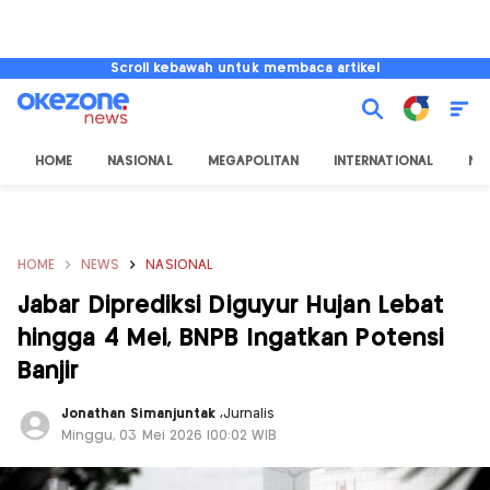
Scroll kebawah untuk membaca artikel
HOME
NASIONAL
MEGAPOLITAN
INTERNATIONAL
NU
HOME
NEWS
NASIONAL
Jabar Diprediksi Diguyur Hujan Lebat
hingga 4 Mei, BNPB Ingatkan Potensi
Banjir
Jonathan Simanjuntak
,
Jurnalis
Minggu, 03 Mei 2026 |00:02 WIB