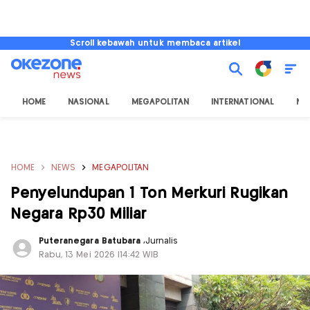
Scroll kebawah untuk membaca artikel
HOME
NASIONAL
MEGAPOLITAN
INTERNATIONAL
NU
HOME
NEWS
MEGAPOLITAN
Penyelundupan 1 Ton Merkuri Rugikan
Negara Rp30 Miliar
Puteranegara Batubara
,
Jurnalis
Rabu, 13 Mei 2026 |14:42 WIB