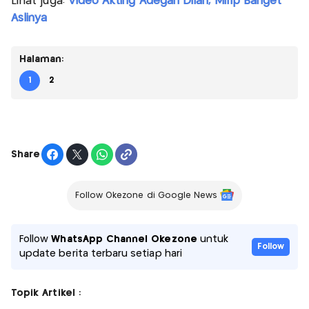
Lihat juga:
Video Akting Adegan Dilan, Mirip Banget
Aslinya
Halaman:
1
2
Share
Follow Okezone di Google News
Follow
WhatsApp Channel Okezone
untuk
Follow
update berita terbaru setiap hari
Topik Artikel :