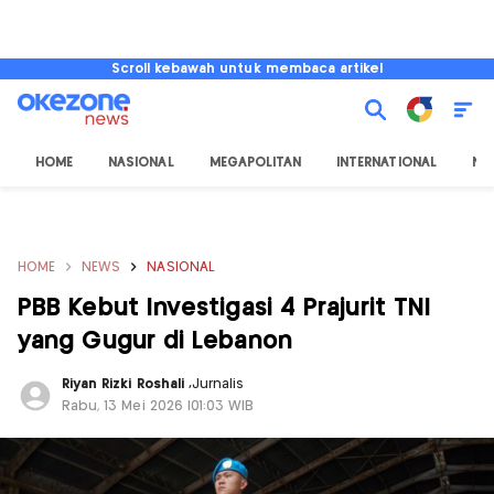
Scroll kebawah untuk membaca artikel
HOME
NASIONAL
MEGAPOLITAN
INTERNATIONAL
NU
HOME
NEWS
NASIONAL
PBB Kebut Investigasi 4 Prajurit TNI
yang Gugur di Lebanon
Riyan Rizki Roshali
,
Jurnalis
Rabu, 13 Mei 2026 |01:03 WIB