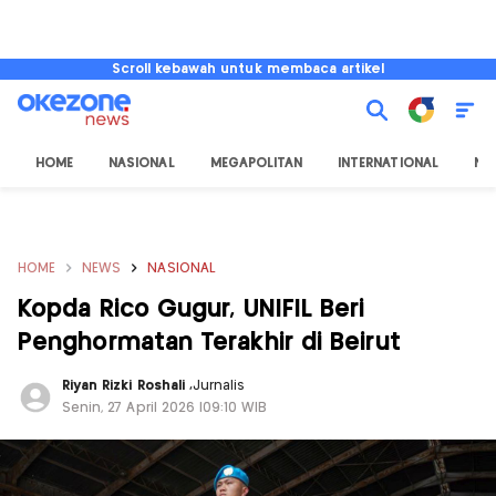
Scroll kebawah untuk membaca artikel
HOME
NASIONAL
MEGAPOLITAN
INTERNATIONAL
NU
HOME
NEWS
NASIONAL
Kopda Rico Gugur, UNIFIL Beri
Penghormatan Terakhir di Beirut
Riyan Rizki Roshali
,
Jurnalis
Senin, 27 April 2026 |09:10 WIB