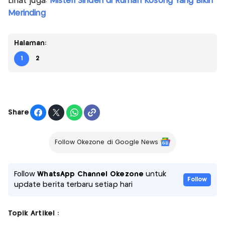
Lihat juga:
Misteri Sinden di Rumah Kosong Yang Bikin
Merinding
Halaman:
1
2
Share
Follow Okezone di Google News
Follow
WhatsApp Channel Okezone
untuk
Follow
update berita terbaru setiap hari
Topik Artikel :