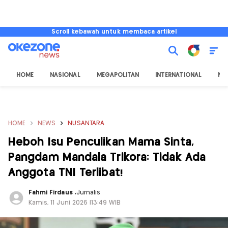
Scroll kebawah untuk membaca artikel
HOME
NASIONAL
MEGAPOLITAN
INTERNATIONAL
NU
HOME
NEWS
NUSANTARA
Heboh Isu Penculikan Mama Sinta,
Pangdam Mandala Trikora: Tidak Ada
Anggota TNI Terlibat!
Fahmi Firdaus
,
Jurnalis
Kamis, 11 Juni 2026 |13:49 WIB