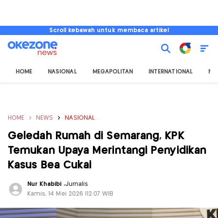
Scroll kebawah untuk membaca artikel
HOME
NASIONAL
MEGAPOLITAN
INTERNATIONAL
NU
HOME
NEWS
NASIONAL
Geledah Rumah di Semarang, KPK
Temukan Upaya Merintangi Penyidikan
Kasus Bea Cukai
Nur Khabibi
,
Jurnalis
Kamis, 14 Mei 2026 |12:07 WIB