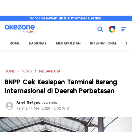
Scroll kebawah untuk membaca artikel
HOME
NASIONAL
MEGAPOLITAN
INTERNATIONAL
NU
HOME
NEWS
NUSANTARA
BNPP Cek Kesiapan Terminal Barang
Internasional di Daerah Perbatasan
Arief Setyadi
,
Jurnalis
Kamis, 14 Mei 2026 |12:02 WIB