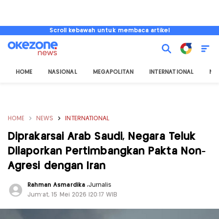
Scroll kebawah untuk membaca artikel
HOME
NASIONAL
MEGAPOLITAN
INTERNATIONAL
NU
HOME
NEWS
INTERNATIONAL
Diprakarsai Arab Saudi, Negara Teluk
Dilaporkan Pertimbangkan Pakta Non-
Agresi dengan Iran
Rahman Asmardika
,
Jurnalis
Jum'at, 15 Mei 2026 |20:17 WIB