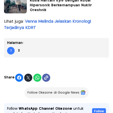
Rusia Hantam Kyiv dengan Rudal
Hipersonik Berkemampuan Nuklir
Oreshnik
Lihat juga:
Venna Melinda Jelaskan Kronologi
Terjadinya KDRT
Halaman:
1
2
Share
Follow Okezone di Google News
Follow
WhatsApp Channel Okezone
untuk
Follow