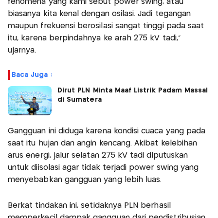
fenomena yang kami sebut power swing, atau
biasanya kita kenal dengan osilasi. Jadi tegangan
maupun frekuensi berosilasi sangat tinggi pada saat
itu, karena berpindahnya ke arah 275 kV tadi,”
ujarnya.
Baca Juga :
Dirut PLN Minta Maaf Listrik Padam Massal
di Sumatera
Gangguan ini diduga karena kondisi cuaca yang pada
saat itu hujan dan angin kencang. Akibat kelebihan
arus energi, jalur selatan 275 kV tadi diputuskan
untuk diisolasi agar tidak terjadi power swing yang
menyebabkan gangguan yang lebih luas.
Berkat tindakan ini, setidaknya PLN berhasil
memperkecil dampak gangguan dari pendistribusian