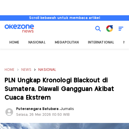
Scroll kebawah untuk membaca artikel
HOME
NASIONAL
MEGAPOLITAN
INTERNATIONAL
NU
HOME
NEWS
NASIONAL
PLN Ungkap Kronologi Blackout di
Sumatera, Diawali Gangguan Akibat
Cuaca Ekstrem
Puteranegara Batubara
,
Jurnalis
Selasa, 26 Mei 2026 |10:50 WIB