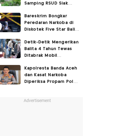
Samping RSUD Siak
Akibat Suntikan
Bareskrim Bongkar
Rocuronium
Peredaran Narkoba di
Diskotek Five Star Bali,
Ini Penampakannya!
Detik-Detik Mengerikan
Balita 4 Tahun Tewas
Ditabrak Mobil
Kapolsek
Kapolresta Banda Aceh
dan Kasat Narkoba
Diperiksa Propam Polri,
Ada Apa?
Advertisement