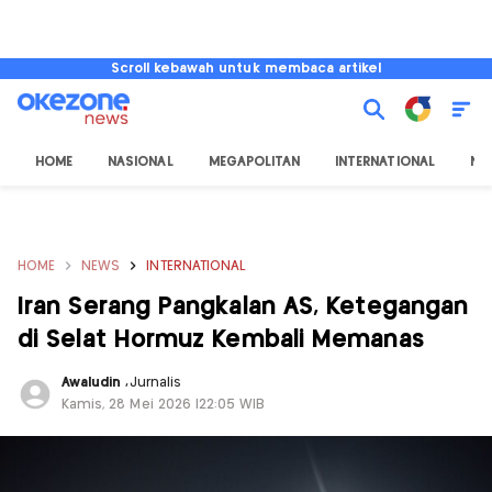
Scroll kebawah untuk membaca artikel
HOME
NASIONAL
MEGAPOLITAN
INTERNATIONAL
NU
HOME
NEWS
INTERNATIONAL
Iran Serang Pangkalan AS, Ketegangan
di Selat Hormuz Kembali Memanas
Awaludin
,
Jurnalis
Kamis, 28 Mei 2026 |22:05 WIB