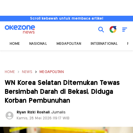
Scroll kebawah untuk membaca artikel
HOME
NASIONAL
MEGAPOLITAN
INTERNATIONAL
NU
HOME
NEWS
MEGAPOLITAN
WN Korea Selatan Ditemukan Tewas
Bersimbah Darah di Bekasi, Diduga
Korban Pembunuhan
Riyan Rizki Roshali
,
Jurnalis
Kamis, 28 Mei 2026 |19:17 WIB