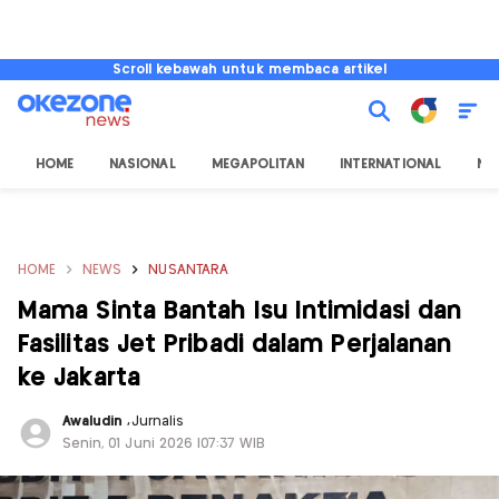
Scroll kebawah untuk membaca artikel
HOME
NASIONAL
MEGAPOLITAN
INTERNATIONAL
NU
HOME
NEWS
NUSANTARA
Mama Sinta Bantah Isu Intimidasi dan
Fasilitas Jet Pribadi dalam Perjalanan
ke Jakarta
Awaludin
,
Jurnalis
Senin, 01 Juni 2026 |07:37 WIB