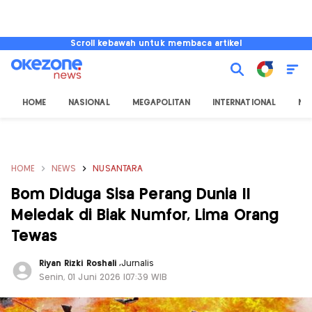
Scroll kebawah untuk membaca artikel
HOME
NASIONAL
MEGAPOLITAN
INTERNATIONAL
NU
HOME
NEWS
NUSANTARA
Bom Diduga Sisa Perang Dunia II
Meledak di Biak Numfor, Lima Orang
Tewas
Riyan Rizki Roshali
,
Jurnalis
Senin, 01 Juni 2026 |07:39 WIB