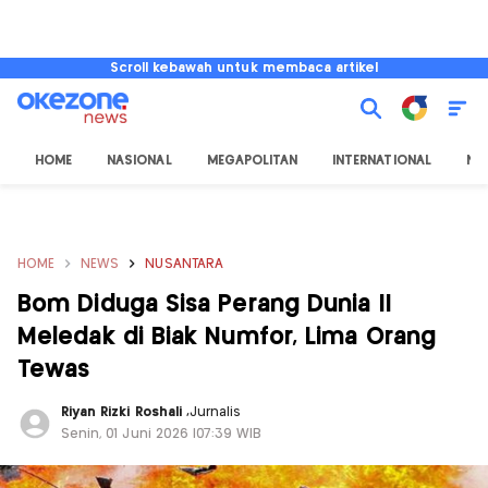
Scroll kebawah untuk membaca artikel
HOME
NASIONAL
MEGAPOLITAN
INTERNATIONAL
NU
HOME
NEWS
NUSANTARA
Bom Diduga Sisa Perang Dunia II
Meledak di Biak Numfor, Lima Orang
Tewas
Riyan Rizki Roshali
,
Jurnalis
Senin, 01 Juni 2026 |07:39 WIB