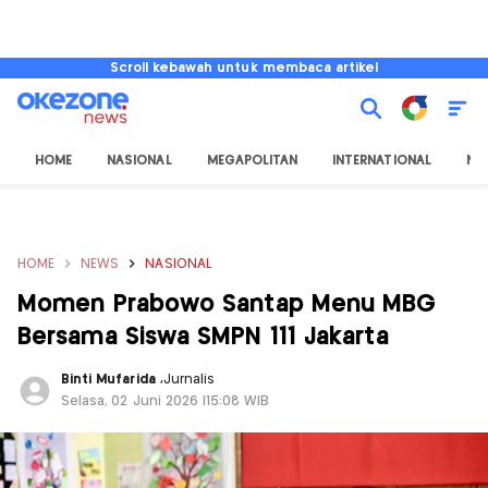
Scroll kebawah untuk membaca artikel
HOME
NASIONAL
MEGAPOLITAN
INTERNATIONAL
NU
HOME
NEWS
NASIONAL
Momen Prabowo Santap Menu MBG
Bersama Siswa SMPN 111 Jakarta
Binti Mufarida
,
Jurnalis
Selasa, 02 Juni 2026 |15:08 WIB