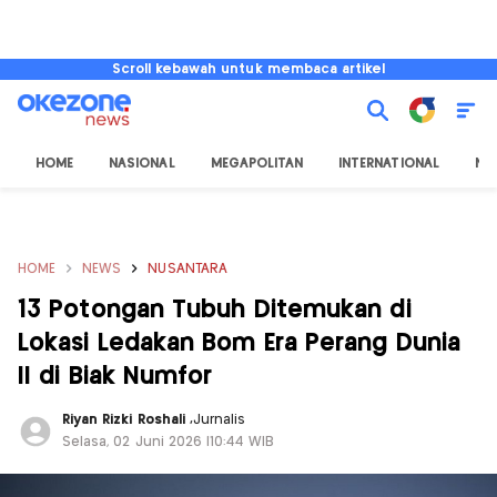
Scroll kebawah untuk membaca artikel
HOME
NASIONAL
MEGAPOLITAN
INTERNATIONAL
NU
HOME
NEWS
NUSANTARA
13 Potongan Tubuh Ditemukan di
Lokasi Ledakan Bom Era Perang Dunia
II di Biak Numfor
Riyan Rizki Roshali
,
Jurnalis
Selasa, 02 Juni 2026 |10:44 WIB