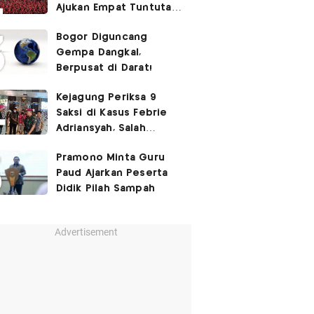
Ajukan Empat Tuntutan
ke Pemerintah
Bogor Diguncang
Gempa Dangkal,
Berpusat di Darat!
Kejagung Periksa 9
Saksi di Kasus Febrie
Adriansyah, Salah
Satunya Don Ritto
Pramono Minta Guru
Paud Ajarkan Peserta
Didik Pilah Sampah
Advertisement