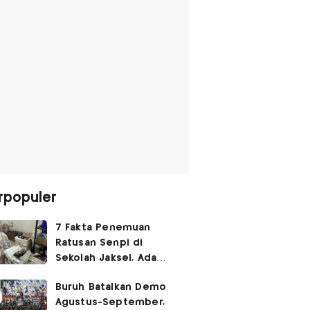
rpopuler
7 Fakta Penemuan
Ratusan Senpi di
Sekolah Jaksel, Ada
Dugaan Narkoba hingga
Buruh Batalkan Demo
Ruang Bunker
Agustus-September,