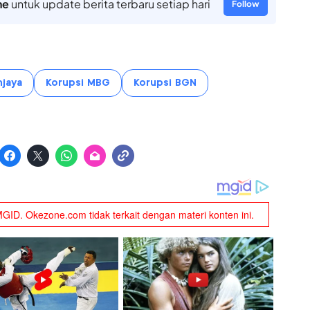
ne
untuk update berita terbaru setiap hari
Follow
jaya
Korupsi MBG
Korupsi BGN