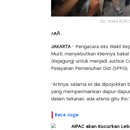
Eks Waka BGN 
A
A
A
JAKARTA
- Pengacara eks Wakil Kepa
Murti, menyebutkan kliennya baka
(Kejagung) untuk menjadi Justice C
Pelayanan Pemenuhan Gizi (SPPG). P
"Artinya, selama ini dia dipojokkan 
yang mempermainkan dapur-dapur i
dalam tekanan, ada atensi gitu lho,
Baca Juga:
AIPAC akan Kucurkan Leb