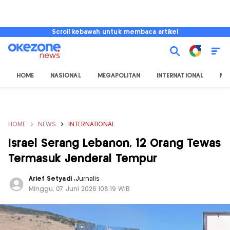
Scroll kebawah untuk membaca artikel
HOME
NASIONAL
MEGAPOLITAN
INTERNATIONAL
NU
HOME
NEWS
INTERNATIONAL
Israel Serang Lebanon, 12 Orang Tewas
Termasuk Jenderal Tempur
Arief Setyadi
,
Jurnalis
Minggu, 07 Juni 2026 |08:19 WIB