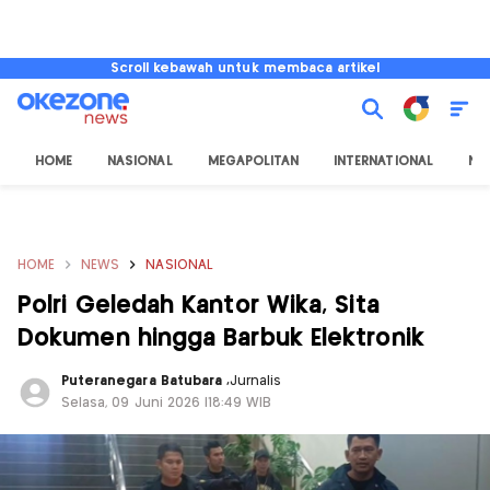
Scroll kebawah untuk membaca artikel
HOME
NASIONAL
MEGAPOLITAN
INTERNATIONAL
NU
HOME
NEWS
NASIONAL
Polri Geledah Kantor Wika, Sita
Dokumen hingga Barbuk Elektronik
Puteranegara Batubara
,
Jurnalis
Selasa, 09 Juni 2026 |18:49 WIB