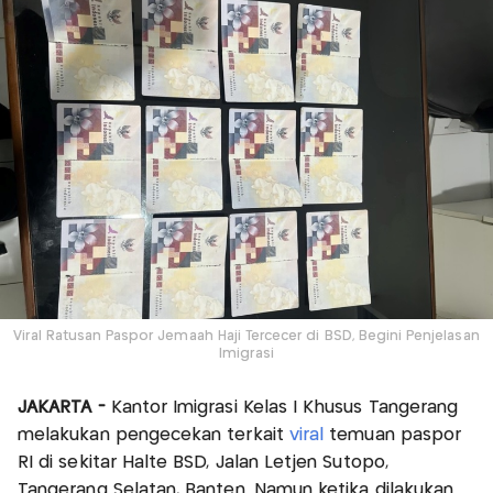
Viral Ratusan Paspor Jemaah Haji Tercecer di BSD, Begini Penjelasan
Imigrasi
JAKARTA -
Kantor Imigrasi Kelas I Khusus Tangerang
melakukan pengecekan terkait
viral
temuan paspor
RI di sekitar Halte BSD, Jalan Letjen Sutopo,
Tangerang Selatan, Banten. Namun ketika dilakukan