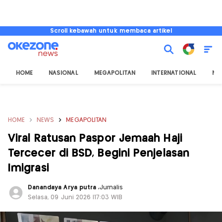
Scroll kebawah untuk membaca artikel
HOME
NASIONAL
MEGAPOLITAN
INTERNATIONAL
NU
HOME
NEWS
MEGAPOLITAN
Viral Ratusan Paspor Jemaah Haji
Tercecer di BSD, Begini Penjelasan
Imigrasi
Danandaya Arya putra
,
Jurnalis
Selasa, 09 Juni 2026 |17:03 WIB