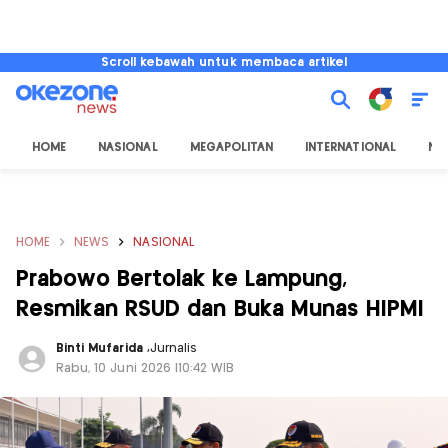
Scroll kebawah untuk membaca artikel
HOME
NASIONAL
MEGAPOLITAN
INTERNATIONAL
NU
HOME
NEWS
NASIONAL
Prabowo Bertolak ke Lampung,
Resmikan RSUD dan Buka Munas HIPMI
Binti Mufarida
,
Jurnalis
Rabu, 10 Juni 2026 |10:42 WIB