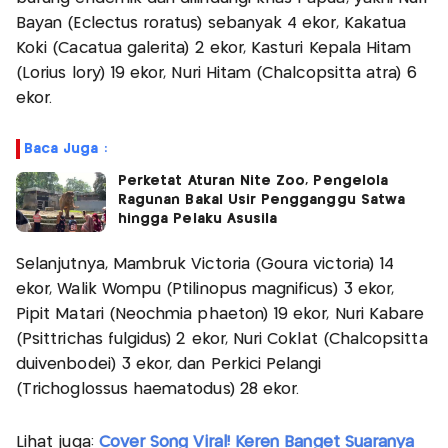
Bayan (Eclectus roratus) sebanyak 4 ekor, Kakatua
Koki (Cacatua galerita) 2 ekor, Kasturi Kepala Hitam
(Lorius lory) 19 ekor, Nuri Hitam (Chalcopsitta atra) 6
ekor.
Baca Juga :
Perketat Aturan Nite Zoo, Pengelola
Ragunan Bakal Usir Pengganggu Satwa
hingga Pelaku Asusila
Selanjutnya, Mambruk Victoria (Goura victoria) 14
ekor, Walik Wompu (Ptilinopus magnificus) 3 ekor,
Pipit Matari (Neochmia phaeton) 19 ekor, Nuri Kabare
(Psittrichas fulgidus) 2 ekor, Nuri Coklat (Chalcopsitta
duivenbodei) 3 ekor, dan Perkici Pelangi
(Trichoglossus haematodus) 28 ekor.
Lihat juga:
Cover Song Viral! Keren Banget Suaranya