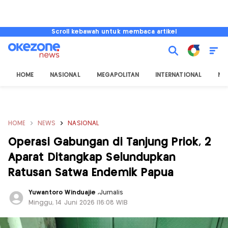
Scroll kebawah untuk membaca artikel
HOME
NASIONAL
MEGAPOLITAN
INTERNATIONAL
NU
HOME
NEWS
NASIONAL
Operasi Gabungan di Tanjung Priok, 2
Aparat Ditangkap Selundupkan
Ratusan Satwa Endemik Papua
Yuwantoro Winduajie
,
Jurnalis
Minggu, 14 Juni 2026 |16:08 WIB