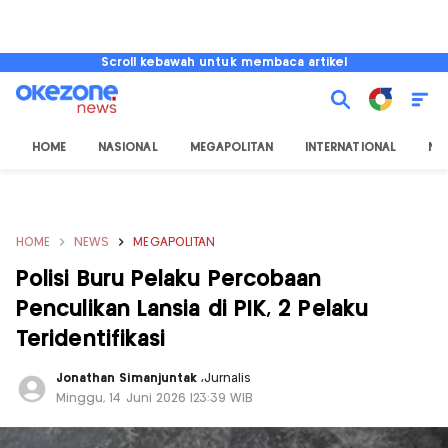
Scroll kebawah untuk membaca artikel
HOME
NASIONAL
MEGAPOLITAN
INTERNATIONAL
NU
HOME
NEWS
MEGAPOLITAN
Polisi Buru Pelaku Percobaan
Penculikan Lansia di PIK, 2 Pelaku
Teridentifikasi
Jonathan Simanjuntak
,
Jurnalis
Minggu, 14 Juni 2026 |23:39 WIB