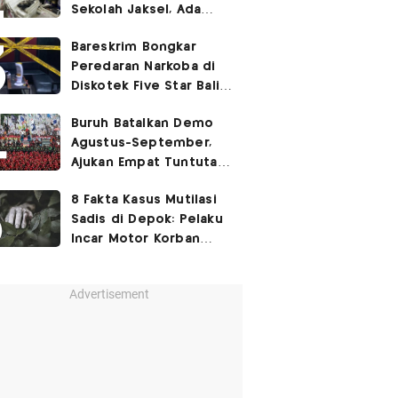
Sekolah Jaksel, Ada
Dugaan Narkoba hingga
Bareskrim Bongkar
Ruang Bunker
Peredaran Narkoba di
Diskotek Five Star Bali,
Ini Penampakannya!
Buruh Batalkan Demo
Agustus-September,
Ajukan Empat Tuntutan
ke Pemerintah
8 Fakta Kasus Mutilasi
Sadis di Depok: Pelaku
Incar Motor Korban
hingga Motif Terungkap
Advertisement