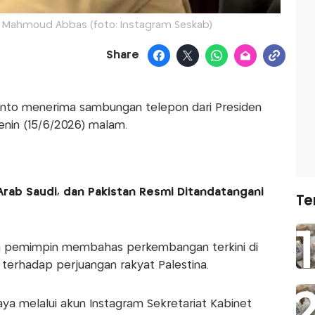
 Mahmoud Abbas (foto: Instagram Seskab)
Share
nto menerima sambungan telepon dari Presiden
enin (15/6/2026) malam.
Arab Saudi, dan Pakistan Resmi Ditandatangani
Te
a pemimpin membahas perkembangan terkini di
 terhadap perjuangan rakyat Palestina.
aya melalui akun Instagram Sekretariat Kabinet