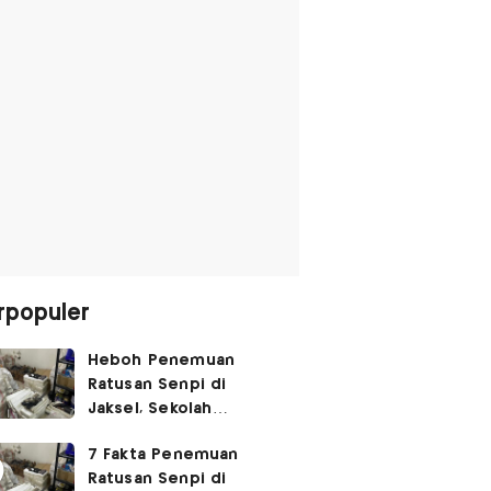
rpopuler
Heboh Penemuan
Ratusan Senpi di
Jaksel, Sekolah
Tegaskan Tak Ada
7 Fakta Penemuan
Kegiatan Eskul
Ratusan Senpi di
Menembak