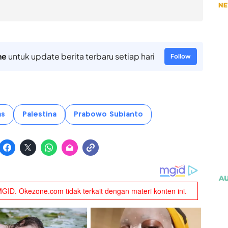
ne
untuk update berita terbaru setiap hari
Follow
as
Palestina
Prabowo Subianto