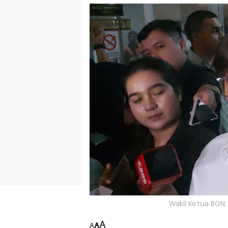
Wakil Ketua BGN,
A
A
A