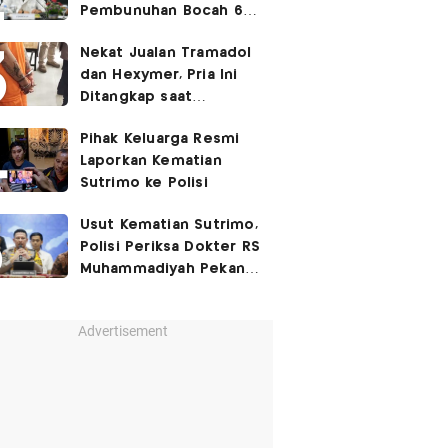
Pembunuhan Bocah 6
Tahun di Tapsel
Nekat Jualan Tramadol
Dihukum Seumur Hidup
dan Hexymer, Pria Ini
Ditangkap saat
Transaksi di Parkiran
Pihak Keluarga Resmi
Laporkan Kematian
Sutrimo ke Polisi
Usut Kematian Sutrimo,
Polisi Periksa Dokter RS
Muhammadiyah Pekan
Depan
Advertisement