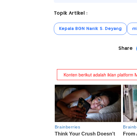
Topik Artikel :
Kepala BGN Nanik S. Deyang
m
Share