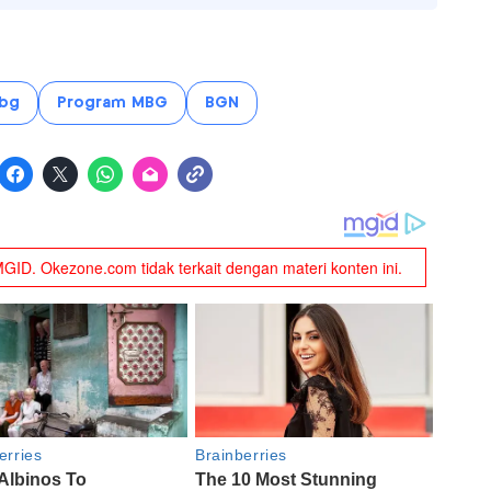
bg
Program MBG
BGN