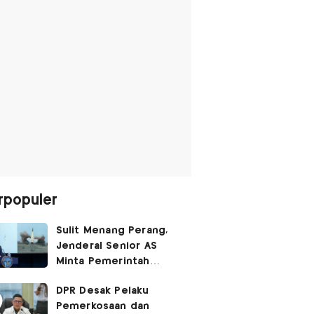
rpopuler
Sulit Menang Perang,
Jenderal Senior AS
Minta Pemerintah
Trump Cari Jalan Damai
DPR Desak Pelaku
Lawan Iran
Pemerkosaan dan