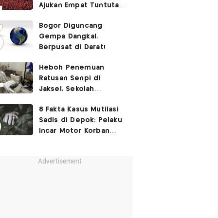
Ajukan Empat Tuntutan
ke Pemerintah
Bogor Diguncang
Gempa Dangkal,
Berpusat di Darat!
Heboh Penemuan
Ratusan Senpi di
Jaksel, Sekolah
Tegaskan Tak Ada
8 Fakta Kasus Mutilasi
Kegiatan Eskul
Sadis di Depok: Pelaku
Menembak
Incar Motor Korban
hingga Motif Terungkap
Advertisement