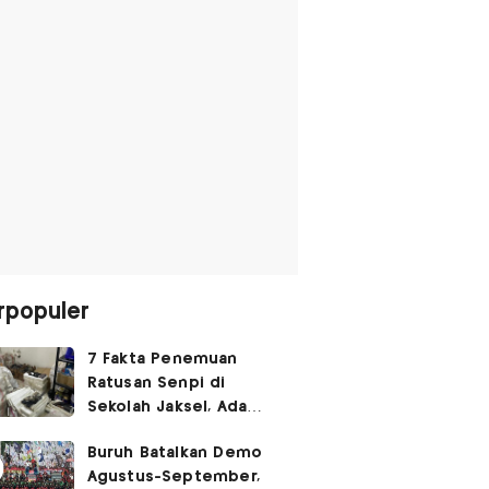
rpopuler
7 Fakta Penemuan
Ratusan Senpi di
Sekolah Jaksel, Ada
Dugaan Narkoba hingga
Buruh Batalkan Demo
Ruang Bunker
Agustus-September,