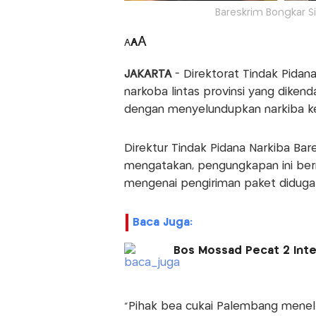
Bareskrim Bongkar Si
A
A
A
JAKARTA
- Direktorat Tindak Pidan
narkoba lintas provinsi yang dikend
dengan menyelundupkan narkiba ke 
Direktur Tindak Pidana Narkiba Bare
mengatakan, pengungkapan ini berm
mengenai pengiriman paket diduga 
Baca Juga:
Bos Mossad Pecat 2 Intel
"Pihak bea cukai Palembang menel